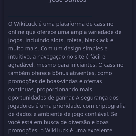
O WikiLuck é uma plataforma de cassino
online que oferece uma ampla variedade de
jogos, incluindo slots, roleta, blackjack e
muito mais. Com um design simples e
intuitivo, a navegação no site é fácil e
agradável, mesmo para iniciantes. O cassino
também oferece bônus atraentes, como
promoções de boas-vindas e ofertas
contínuas, proporcionando mais
oportunidades de ganhar. A segurança dos
jogadores é uma prioridade, com criptografia
de dados e ambiente de jogo confiável. Se
você está em busca de diversão e boas
promoções, o WikiLuck é uma excelente