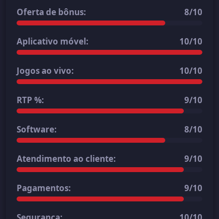
Oferta de bônus:
8/10
Aplicativo móvel:
10/10
Jogos ao vivo:
10/10
RTP %:
9/10
Software:
8/10
Atendimento ao cliente:
9/10
Pagamentos:
9/10
Segurança:
10/10