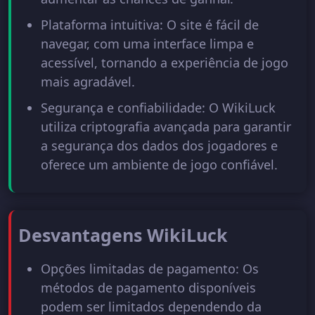
Plataforma intuitiva: O site é fácil de
navegar, com uma interface limpa e
acessível, tornando a experiência de jogo
mais agradável.
Segurança e confiabilidade: O WikiLuck
utiliza criptografia avançada para garantir
a segurança dos dados dos jogadores e
oferece um ambiente de jogo confiável.
Desvantagens WikiLuck
Opções limitadas de pagamento: Os
métodos de pagamento disponíveis
podem ser limitados dependendo da