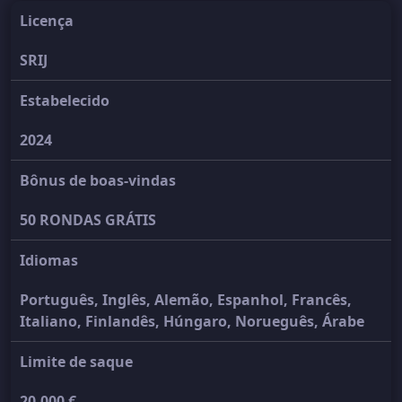
Licença
SRIJ
Estabelecido
2024
Bônus de boas-vindas
50 RONDAS GRÁTIS
Idiomas
Português
Inglês
Alemão
Espanhol
Francês
Italiano
Finlandês
Húngaro
Norueguês
Árabe
Limite de saque
20.000 €